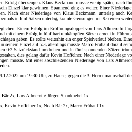
aren Erfolg überzeugen. Klaus Beckmann musste wenig später, nach fü
ein Einzel klar gewinnen. Spannend ging es weiter. Einer Niederlage
len. Nach einer Niederlage von Klaus Beckmann, unterlag auch Kev
rmals in fünf Sätzen unterlag, konnte Gensungen mit 9:6 einen weiter
eglichen. Einem Erfolg im Eröffnungsdoppel von Lars Allmeroth/ Jü
d mit einem Erfolg in fünf hart umkämpften Sätzen erneut in Führung.
chlagen geben. Es sollte weiterhin ein enger Spielverlauf bleiben. Ei
in seinem Einzel auf 5:3, allerdings musste Marco Frühauf darauf se
nen 0:2 Satzrückstand umdrehen und in fünf spannenden Sätzen trium
estalten, dies gelang dafür Kevin Hoffelner. Nach einer Niederlage 
ngen musste. Mit einer abschließenden Niederlage von Lars Allmerot
ieden.
 09.12.2022 um 19:30 Uhr, zu Hause, gegen die 3. Herrenmannschaft d
 Bär 2x, Lars Allmeroth/ Jürgen Spanknebel 1x
1x, Kevin Hoffelner 1x, Noah Bär 2x, Marco Frühauf 1x