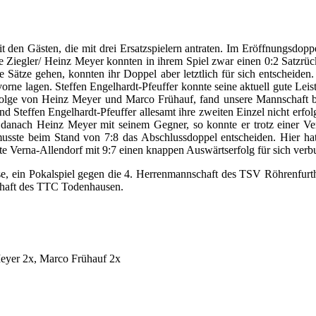
t den Gästen, die mit drei Ersatzspielern antraten. Im Eröffnungsdopp
 Ziegler/ Heinz Meyer konnten in ihrem Spiel zwar einen 0:2 Satzrück
ätze gehen, konnten ihr Doppel aber letztlich für sich entscheiden
4 vorne lagen. Steffen Engelhardt-Pfeuffer konnte seine aktuell gute Lei
folge von Heinz Meyer und Marco Frühauf, fand unsere Mannschaft bei
d Steffen Engelhardt-Pfeuffer allesamt ihre zweiten Einzel nicht erfo
ch danach Heinz Meyer mit seinem Gegner, so konnte er trotz einer V
usste beim Stand von 7:8 das Abschlussdoppel entscheiden. Hier hatt
te Verna-Allendorf mit 9:7 einen knappen Auswärtserfolg für sich verb
, ein Pokalspiel gegen die 4. Herrenmannschaft des TSV Röhrenfurth a
chaft des TTC Todenhausen.
Meyer 2x, Marco Frühauf 2x