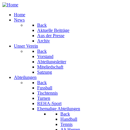
Home
News
Back
Aktuelle Beiträge
Aus der Presse
Archiv
Unser Verein
Back
Vorstand
Abteilungsleiter
Mitgliedschaft
Satzung
Abteilungen
Back
Fussball
Tischtennis
Turnen
REHA-Sport
Ehemalige Abteilungen
Back
Handball
Tennis
Alt Herren