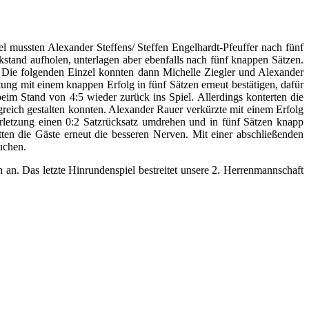
el mussten Alexander Steffens/ Steffen Engelhardt-Pfeuffer nach fünf
stand aufholen, unterlagen aber ebenfalls nach fünf knappen Sätzen.
. Die folgenden Einzel konnten dann Michelle Ziegler und Alexander
stung mit einem knappen Erfolg in fünf Sätzen erneut bestätigen, dafür
m Stand von 4:5 wieder zurück ins Spiel. Allerdings konterten die
lgreich gestalten konnten. Alexander Rauer verkürzte mit einem Erfolg
erletzung einen 0:2 Satzrücksatz umdrehen und in fünf Sätzen knapp
en die Gäste erneut die besseren Nerven. Mit einer abschließenden
uchen.
n. Das letzte Hinrundenspiel bestreitet unsere 2. Herrenmannschaft