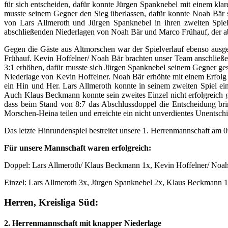
für sich entscheiden, dafür konnte Jürgen Spanknebel mit einem kl
musste seinem Gegner den Sieg überlassen, dafür konnte Noah Bär s
von Lars Allmeroth und Jürgen Spanknebel in ihren zweiten Spie
abschließenden Niederlagen von Noah Bär und Marco Frühauf, der abe
Gegen die Gäste aus Altmorschen war der Spielverlauf ebenso ausg
Frühauf. Kevin Hoffelner/ Noah Bär brachten unser Team anschließen
3:1 erhöhen, dafür musste sich Jürgen Spanknebel seinem Gegner ges
Niederlage von Kevin Hoffelner. Noah Bär erhöhte mit einem Erfolg 
ein Hin und Her. Lars Allmeroth konnte in seinem zweiten Spiel ei
Auch Klaus Beckmann konnte sein zweites Einzel nicht erfolgreich g
dass beim Stand von 8:7 das Abschlussdoppel die Entscheidung bri
Morschen-Heina teilen und erreichte ein nicht unverdientes Unentsch
Das letzte Hinrundenspiel bestreitet unsere 1. Herrenmannschaft am
Für unsere Mannschaft waren erfolgreich:
Doppel: Lars Allmeroth/ Klaus Beckmann 1x, Kevin Hoffelner/ Noah
Einzel: Lars Allmeroth 3x, Jürgen Spanknebel 2x, Klaus Beckmann 
Herren, Kreisliga Süd:
2. Herrenmannschaft mit knapper Niederlage