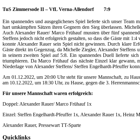
TuS Zimmersode II – VfL Verna-Allendorf 7:9
Ein spannendes und ausgeglichenes Spiel lieferte sich unser Team mi
hart umkämpften Sätzen ihren Gegnern den Sieg überlassen. Michelle
Auch Alexander Rauer/ Marco Frühauf mussten über fünf spannende S
Steffens jedoch nicht erfolgreich gestalten, so dass die Gäste mit 1:
konnte Alexander Rauer sein Spiel nicht gewinnen. Durch klare Er
Gäste direkt im Gegenzug, da Michelle Ziegler, Alexander Steffens un
in seinem zweiten Spiel auf 5:8. Ein spannendes Duell lieferte si
triumphieren. Da Marco Frühauf das nächste Einzel klar gewann, m
Niederlage von Alexander Steffens/ Steffen Engelhardt-Pfeuffer konn
Am 01.12.2022, um 20:00 Uhr steht für unsere Mannschaft, zu Hause
am 10.12.2022, um 18:30 Uhr, zu Hause, gegen die 3. Herrenmanns
Für unsere Mannschaft waren erfolgreich:
Doppel: Alexander Rauer/ Marco Frühauf 1x
Einzel: Steffen Engelhardt-Pfeuffer 1x, Alexander Rauer 1x, Heinz 
Alexander Rauer, Pressewart TT-Sparte
Quicklinks