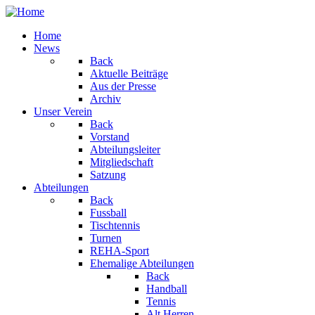
Home
News
Back
Aktuelle Beiträge
Aus der Presse
Archiv
Unser Verein
Back
Vorstand
Abteilungsleiter
Mitgliedschaft
Satzung
Abteilungen
Back
Fussball
Tischtennis
Turnen
REHA-Sport
Ehemalige Abteilungen
Back
Handball
Tennis
Alt Herren