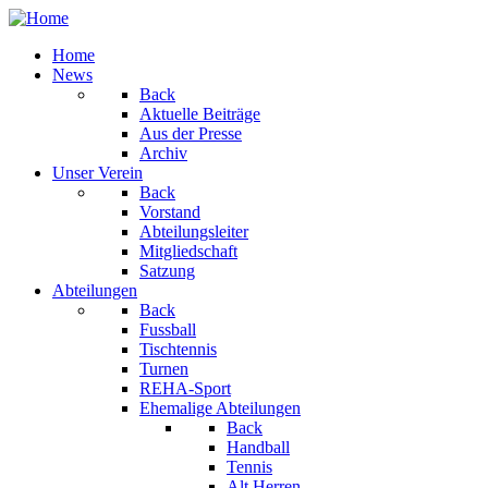
Home
News
Back
Aktuelle Beiträge
Aus der Presse
Archiv
Unser Verein
Back
Vorstand
Abteilungsleiter
Mitgliedschaft
Satzung
Abteilungen
Back
Fussball
Tischtennis
Turnen
REHA-Sport
Ehemalige Abteilungen
Back
Handball
Tennis
Alt Herren