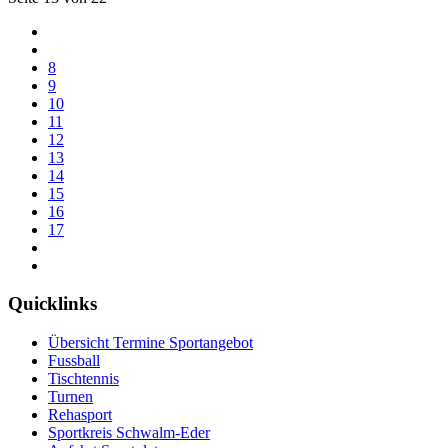
8
9
10
11
12
13
14
15
16
17
Quicklinks
Übersicht Termine Sportangebot
Fussball
Tischtennis
Turnen
Rehasport
Sportkreis Schwalm-Eder